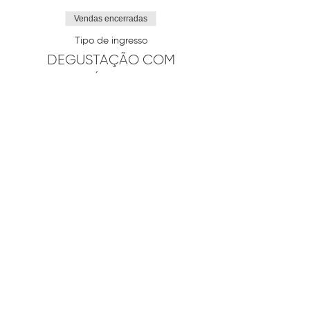
Vendas encerradas
Tipo de ingresso
DEGUSTAÇÃO COM
ENÓLOGOS
Mais informações
Preço
R$ 600,00
Compartilhe esse evento