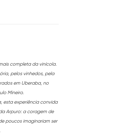
 mais completa da vinícola.
ria, pelos vinhedos, pela 
orados em Uberaba, no 
lo Mineiro.
, esta experiência convida 
da Arpuro: a coragem de 
de poucos imaginariam ser 
.