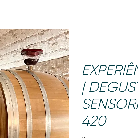
NOSSOS VINHOS
ONDE COMPRAR
VISITAS
P
EXPERIÊ
| DEGU
SENSORI
420