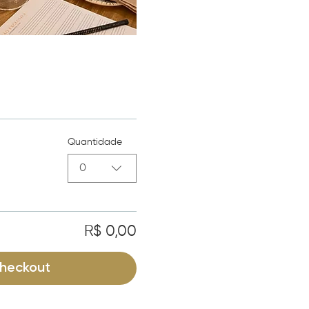
Quantidade
0
R$ 0,00
heckout