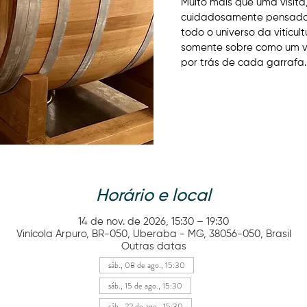
Muito mais que uma visit
cuidadosamente pensados 
todo o universo da viticul
somente sobre como um vin
por trás de cada garrafa.
Horário e local
14 de nov. de 2026, 15:30 – 19:30
Vinícola Arpuro, BR-050, Uberaba - MG, 38056-050, Brasil
Outras datas
sáb., 08 de ago., 15:30
sáb., 15 de ago., 15:30
sáb., 22 de ago., 15:30