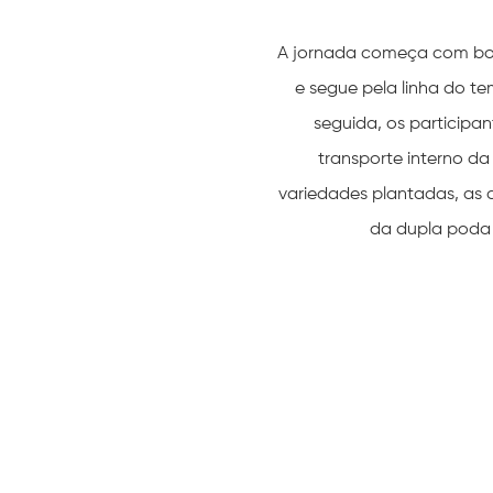
A jornada começa com bo
e segue pela linha do t
seguida, os participa
transporte interno d
variedades plantadas, as ca
da dupla poda e