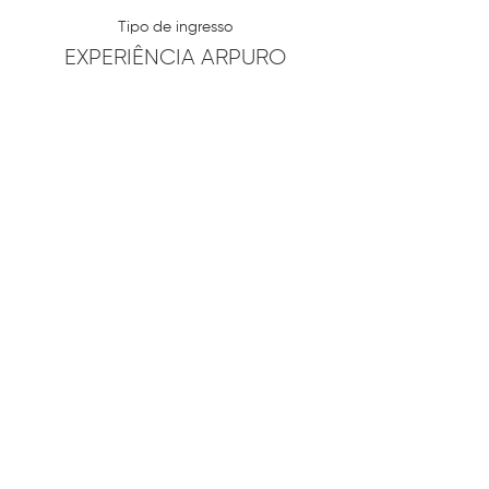
Tipo de ingresso
EXPERIÊNCIA ARPURO
Mais informações
Preço
R$ 420,00
Quantidade
Total
R$ 0,00
Checkout
Compartilhe esse evento