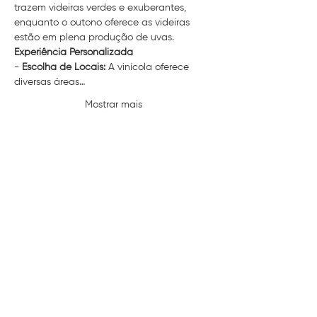
trazem videiras verdes e exuberantes, 
enquanto o outono oferece as videiras 
estão em plena produção de uvas.
Experiência Personalizada
- 
Escolha de Locais:
 A vinícola oferece 
diversas áreas…
Mostrar mais
Compartilhe esse evento