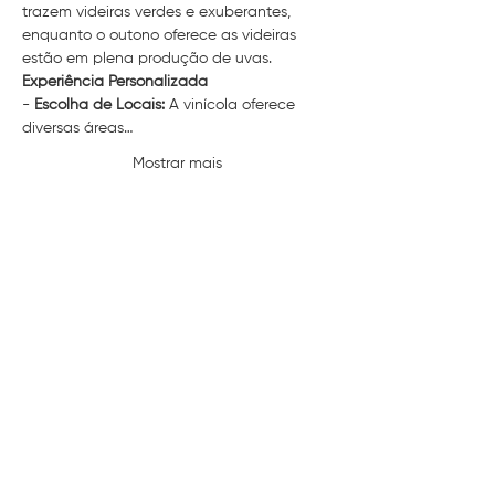
trazem videiras verdes e exuberantes, 
enquanto o outono oferece as videiras 
estão em plena produção de uvas.
Experiência Personalizada
- 
Escolha de Locais:
 A vinícola oferece 
diversas áreas…
Mostrar mais
Compartilhe esse evento