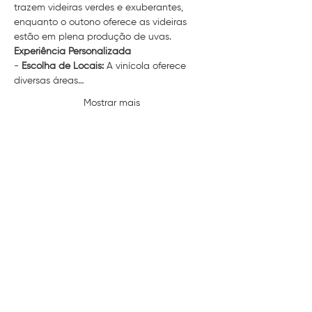
trazem videiras verdes e exuberantes, 
enquanto o outono oferece as videiras 
estão em plena produção de uvas.
Experiência Personalizada
- 
Escolha de Locais:
 A vinícola oferece 
diversas áreas…
Mostrar mais
Compartilhe esse evento