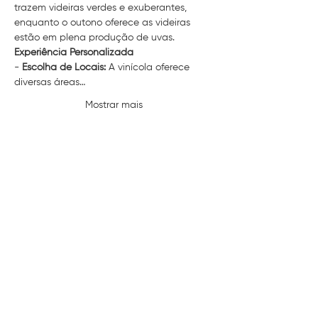
trazem videiras verdes e exuberantes, 
enquanto o outono oferece as videiras 
estão em plena produção de uvas.
Experiência Personalizada
- 
Escolha de Locais:
 A vinícola oferece 
diversas áreas…
Mostrar mais
Compartilhe esse evento