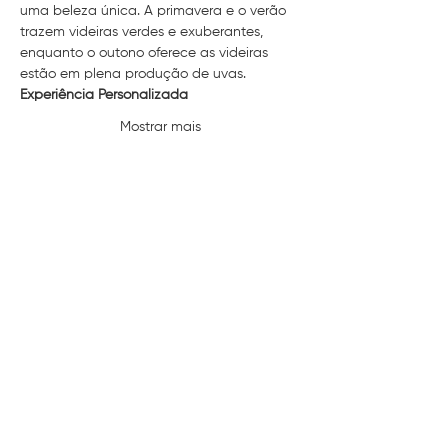
uma beleza única. A primavera e o verão 
trazem videiras verdes e exuberantes, 
enquanto o outono oferece as videiras 
estão em plena produção de uvas.
Experiência Personalizada
Mostrar mais
Compartilhe esse evento
contato@arpuro.wine