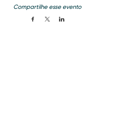
Acesso a wine store
Compartilhe esse evento
O que não está incluso:
Itens não mencionados
contato@arpuro.wine
+55 34 3328-8837
Rodovia BR 050 km 132 Uberaba - MG
CEP: 38056-050
POLÍTICA DE PRIVACIDADE
POLÍTICA DE TROCAS E DEVOLUÇÕES