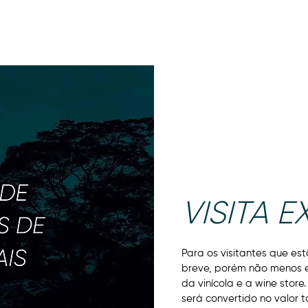
NOSSOS VINHOS
ONDE COMPRAR
VISITAS
P
VISITA E
Para os visitantes que es
breve, porém não menos e
da vinícola e a wine store.
será convertido no valor 